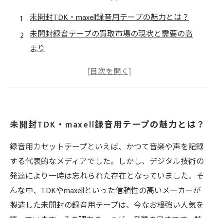
未開封TDK・maxell録音用テープの魅力とは？
未開封録音テープの買取市場の現状と需要の高
まり
査定時に注目すべきポイントと適正価格の見極
め方
買取時に避けるべきトラブルと適切な準備方法
未来を見据えた未開封TDK・maxell録音用テープ
未開封TDK・maxell録音用テープの魅力とは？
の価値と活用法
録音用カセットテープといえば、かつて音楽や声を記録
する代表的なメディアでした。しかし、デジタル技術の
発達により一時は忘れられた存在となっていました。そ
んな中、TDKやmaxellといった信頼性の高いメーカーが
製造した未開封の録音用テープは、今なお根強い人気を