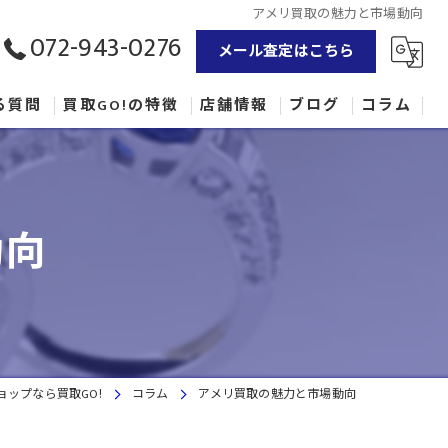
アメリ買取の魅力と市場動向
072-943-0276
メール査定はこちら
る質問
買取GO!の特徴
店舗情報
ブログ
コラム
貴金属
時計
動向
カバン
ブランド
古着
ップなら買取GO!
コラム
アメリ買取の魅力と市場動向