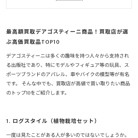
3. カッターモーターサイクル
4. ワールドサッカーコレクション
5. ハローキティトレジャーボックス
最高額買取デアゴスティーニ商品！買取店が選
6. ガンプラプロジェクト
ぶ高価買取品TOP10
7. スポーツプロジェクト
デアゴスティーニは多くの趣味を持つ人々から支持され
8. マイクロサッカープロジェクト
る出版社であり、特にモデルやフィギュア等の玩具、ス
9. 透析ケアプロジェクト
ポーツブランドのアパレル、車やバイクの模型等が有名
10. セイクリッドプロジェクト
です。 そんな中でも、買取店が高値で買い取りたい商品
のトップ10をご紹介します。
1. ログスタイル（植物栽培セット）
一度は見たことがある人が多いのではないでしょうか。